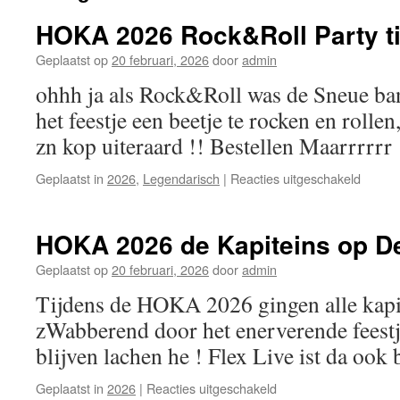
HOKA 2026 Rock&Roll Party t
Geplaatst op
20 februari, 2026
door
admin
ohhh ja als Rock&Roll was de Sneue b
het feestje een beetje te rocken en rollen
zn kop uiteraard !! Bestellen Maarrrrrr
voor
Geplaatst in
2026
,
Legendarisch
|
Reacties uitgeschakeld
HOKA
2026
Rock&R
HOKA 2026 de Kapiteins op D
Party
time
Geplaatst op
20 februari, 2026
door
admin
Tijdens de HOKA 2026 gingen alle kapi
zWabberend door het enerverende feestj
blijven lachen he ! Flex Live ist da ook b
voor
Geplaatst in
2026
|
Reacties uitgeschakeld