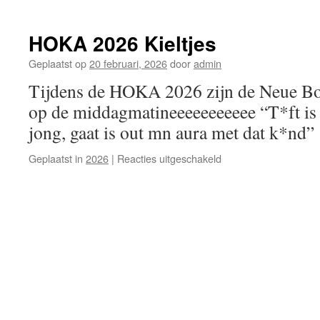
HOKA
2026
de
HOKA 2026 Kieltjes
Kapiteins
op
Geplaatst op
20 februari, 2026
door
admin
Dek
Tijdens de HOKA 2026 zijn de Neue Bo
op de middagmatineeeeeeeeeee “T*ft is 
jong, gaat is out mn aura met dat k*nd”
voor
Geplaatst in
2026
|
Reacties uitgeschakeld
HOKA
2026
Kieltjes