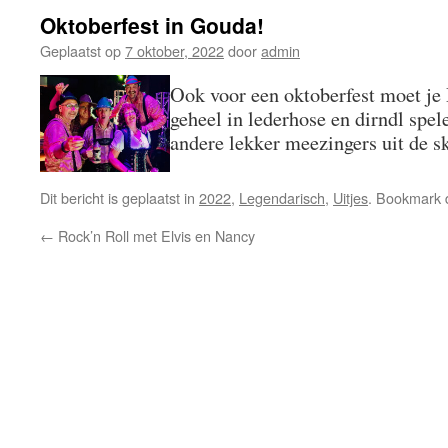
Oktoberfest in Gouda!
Geplaatst op
7 oktober, 2022
door
admin
Ook voor een oktoberfest moet 
geheel in lederhose en dirndl spel
andere lekker meezingers uit de sk
Dit bericht is geplaatst in
2022
,
Legendarisch
,
Uitjes
. Bookmark
←
Rock’n Roll met Elvis en Nancy